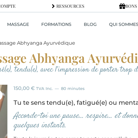
COMPTE
RESSOURCES
BONS
MASSAGE
FORMATIONS
BLOG
QUI SOMME
assage Abhyanga Ayurvédique
sage Abhyanga Ayurvéd
(e), tendu(e), avec l’impression de porter trop d
150,00
€
TVA Inc.
80 minutes
Tu te sens tendu(e), fatigué(e) ou ment
Accorde-toi une pause… respire… et donne
quelques instants.