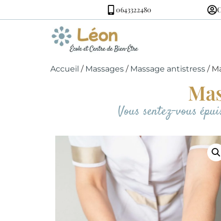
0643322480
Accueil
/
Massages
/
Massage antistress
/ M
Mas
Vous sentez-vous épuisé