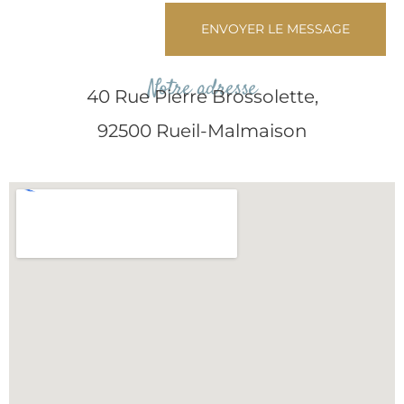
ENVOYER LE MESSAGE
Notre adresse
40 Rue Pierre Brossolette,
92500 Rueil-Malmaison