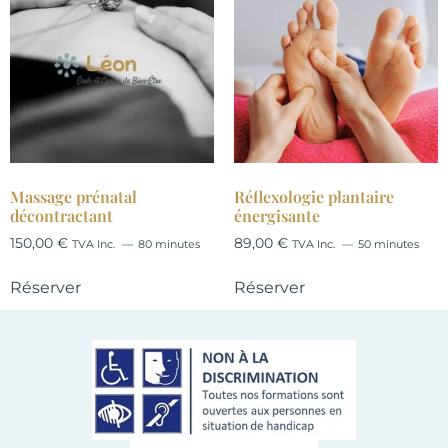
Massage prénatal
Réflexologie plantaire
décontractant
énergisante
150,00
€
89,00
€
TVA Inc.
80 minutes
TVA Inc.
50 minutes
Réserver
Réserver