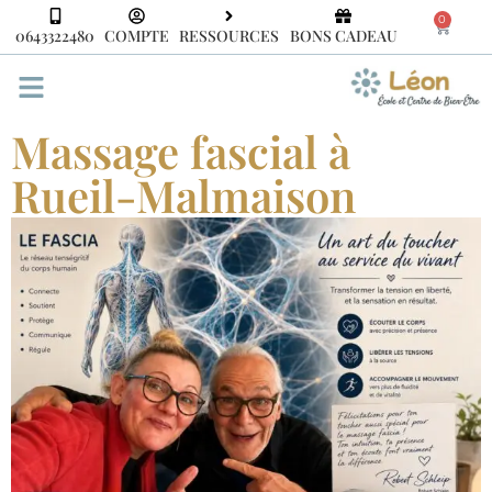
0
0643322480
COMPTE
RESSOURCES
BONS CADEAU
Massage fascial à
Rueil-Malmaison