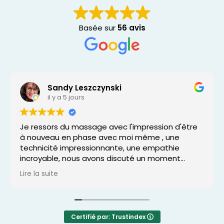
Basée sur
56 avis
Sandy Leszczynski
il y a 5 jours
Je ressors du massage avec l'impression d'être
à nouveau en phase avec moi même , une
technicité impressionnante, une empathie
incroyable, nous avons discuté un moment
avant de trouver le soin qui me serait le plus
Lire la suite
adapté, j'ai tout de suite sentie que j'étais prise
en charge avec beaucoup de bienveillance, plus
qu'un massage, un retour à la vie. Un merci infinie
pour ce moment si magique que je n'oublierai
Certifié par: Trustindex
jamais.